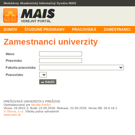
Modulárny Akademický Informačný Systém MAIS
DOMOV
ŠTUDIJNÉ PROGRAMY
PRACOVISKÁ
ZAMESTNANCI
Zamestnanci univerzity
Meno
Priezvisko
Fakulta pracoviska
Pracovisko
PREŠOVSKÁ UNIVERZITA V PREŠOVE
Optimalizované pre
Mozilla Firefox
Verzia: 26.0622.3, Build: 22.06.2026, Release: 22.06.2026, Verzia DB: 26.6.18.1
© ITernal, s.r.o.
Všetky práva vyhradené
www.mais.sk