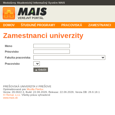
Modulárny Akademický Informačný Systém MAIS
DOMOV
ŠTUDIJNÉ PROGRAMY
PRACOVISKÁ
ZAMESTNANCI
Zamestnanci univerzity
Meno
Priezvisko
Fakulta pracoviska
Pracovisko
PREŠOVSKÁ UNIVERZITA V PREŠOVE
Optimalizované pre
Mozilla Firefox
Verzia: 26.0622.3, Build: 22.06.2026, Release: 22.06.2026, Verzia DB: 26.6.18.1
© ITernal, s.r.o.
Všetky práva vyhradené
www.mais.sk