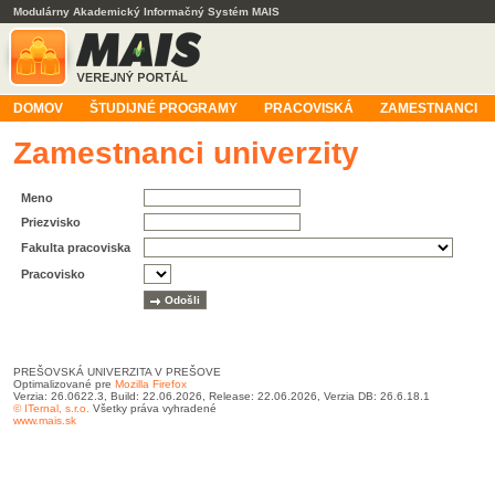
Modulárny Akademický Informačný Systém MAIS
DOMOV
ŠTUDIJNÉ PROGRAMY
PRACOVISKÁ
ZAMESTNANCI
Zamestnanci univerzity
Meno
Priezvisko
Fakulta pracoviska
Pracovisko
PREŠOVSKÁ UNIVERZITA V PREŠOVE
Optimalizované pre
Mozilla Firefox
Verzia: 26.0622.3, Build: 22.06.2026, Release: 22.06.2026, Verzia DB: 26.6.18.1
© ITernal, s.r.o.
Všetky práva vyhradené
www.mais.sk