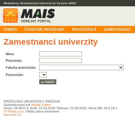
Modulárny Akademický Informačný Systém MAIS
DOMOV
ŠTUDIJNÉ PROGRAMY
PRACOVISKÁ
ZAMESTNANCI
Zamestnanci univerzity
Meno
Priezvisko
Fakulta pracoviska
Pracovisko
PREŠOVSKÁ UNIVERZITA V PREŠOVE
Optimalizované pre
Mozilla Firefox
Verzia: 26.0622.3, Build: 22.06.2026, Release: 22.06.2026, Verzia DB: 26.6.18.1
© ITernal, s.r.o.
Všetky práva vyhradené
www.mais.sk