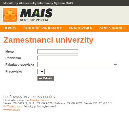
Modulárny Akademický Informačný Systém MAIS
DOMOV
ŠTUDIJNÉ PROGRAMY
PRACOVISKÁ
ZAMESTNANCI
Zamestnanci univerzity
Meno
Priezvisko
Fakulta pracoviska
Pracovisko
PREŠOVSKÁ UNIVERZITA V PREŠOVE
Optimalizované pre
Mozilla Firefox
Verzia: 26.0622.3, Build: 22.06.2026, Release: 22.06.2026, Verzia DB: 26.6.18.1
© ITernal, s.r.o.
Všetky práva vyhradené
www.mais.sk