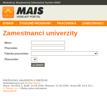
Modulárny Akademický Informačný Systém MAIS
DOMOV
ŠTUDIJNÉ PROGRAMY
PRACOVISKÁ
ZAMESTNANCI
Zamestnanci univerzity
Meno
Priezvisko
Fakulta pracoviska
Pracovisko
PREŠOVSKÁ UNIVERZITA V PREŠOVE
Optimalizované pre
Mozilla Firefox
Verzia: 26.0622.3, Build: 22.06.2026, Release: 22.06.2026, Verzia DB: 26.6.18.1
© ITernal, s.r.o.
Všetky práva vyhradené
www.mais.sk