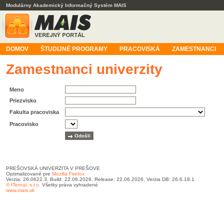
Modulárny Akademický Informačný Systém MAIS
DOMOV
ŠTUDIJNÉ PROGRAMY
PRACOVISKÁ
ZAMESTNANCI
Zamestnanci univerzity
Meno
Priezvisko
Fakulta pracoviska
Pracovisko
PREŠOVSKÁ UNIVERZITA V PREŠOVE
Optimalizované pre
Mozilla Firefox
Verzia: 26.0622.3, Build: 22.06.2026, Release: 22.06.2026, Verzia DB: 26.6.18.1
© ITernal, s.r.o.
Všetky práva vyhradené
www.mais.sk