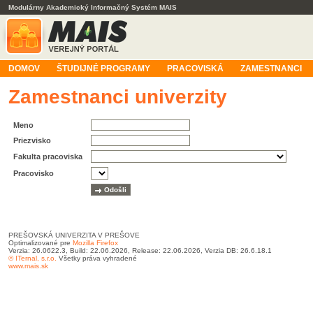
Modulárny Akademický Informačný Systém MAIS
DOMOV
ŠTUDIJNÉ PROGRAMY
PRACOVISKÁ
ZAMESTNANCI
Zamestnanci univerzity
Meno
Priezvisko
Fakulta pracoviska
Pracovisko
PREŠOVSKÁ UNIVERZITA V PREŠOVE
Optimalizované pre
Mozilla Firefox
Verzia: 26.0622.3, Build: 22.06.2026, Release: 22.06.2026, Verzia DB: 26.6.18.1
© ITernal, s.r.o.
Všetky práva vyhradené
www.mais.sk