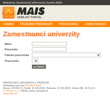
Modulárny Akademický Informačný Systém MAIS
DOMOV
ŠTUDIJNÉ PROGRAMY
PRACOVISKÁ
ZAMESTNANCI
Zamestnanci univerzity
Meno
Priezvisko
Fakulta pracoviska
Pracovisko
PREŠOVSKÁ UNIVERZITA V PREŠOVE
Optimalizované pre
Mozilla Firefox
Verzia: 26.0622.3, Build: 22.06.2026, Release: 22.06.2026, Verzia DB: 26.6.18.1
© ITernal, s.r.o.
Všetky práva vyhradené
www.mais.sk