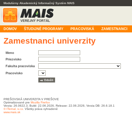
Modulárny Akademický Informačný Systém MAIS
DOMOV
ŠTUDIJNÉ PROGRAMY
PRACOVISKÁ
ZAMESTNANCI
Zamestnanci univerzity
Meno
Priezvisko
Fakulta pracoviska
Pracovisko
PREŠOVSKÁ UNIVERZITA V PREŠOVE
Optimalizované pre
Mozilla Firefox
Verzia: 26.0622.3, Build: 22.06.2026, Release: 22.06.2026, Verzia DB: 26.6.18.1
© ITernal, s.r.o.
Všetky práva vyhradené
www.mais.sk