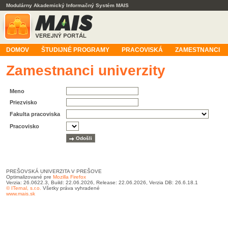
Modulárny Akademický Informačný Systém MAIS
DOMOV
ŠTUDIJNÉ PROGRAMY
PRACOVISKÁ
ZAMESTNANCI
Zamestnanci univerzity
Meno
Priezvisko
Fakulta pracoviska
Pracovisko
PREŠOVSKÁ UNIVERZITA V PREŠOVE
Optimalizované pre
Mozilla Firefox
Verzia: 26.0622.3, Build: 22.06.2026, Release: 22.06.2026, Verzia DB: 26.6.18.1
© ITernal, s.r.o.
Všetky práva vyhradené
www.mais.sk