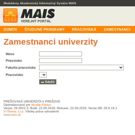
Modulárny Akademický Informačný Systém MAIS
DOMOV
ŠTUDIJNÉ PROGRAMY
PRACOVISKÁ
ZAMESTNANCI
Zamestnanci univerzity
Meno
Priezvisko
Fakulta pracoviska
Pracovisko
PREŠOVSKÁ UNIVERZITA V PREŠOVE
Optimalizované pre
Mozilla Firefox
Verzia: 26.0622.3, Build: 22.06.2026, Release: 22.06.2026, Verzia DB: 26.6.18.1
© ITernal, s.r.o.
Všetky práva vyhradené
www.mais.sk