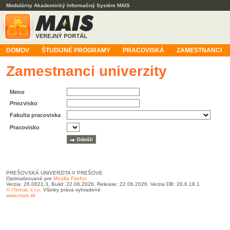
Modulárny Akademický Informačný Systém MAIS
DOMOV
ŠTUDIJNÉ PROGRAMY
PRACOVISKÁ
ZAMESTNANCI
Zamestnanci univerzity
Meno
Priezvisko
Fakulta pracoviska
Pracovisko
PREŠOVSKÁ UNIVERZITA V PREŠOVE
Optimalizované pre
Mozilla Firefox
Verzia: 26.0622.3, Build: 22.06.2026, Release: 22.06.2026, Verzia DB: 26.6.18.1
© ITernal, s.r.o.
Všetky práva vyhradené
www.mais.sk