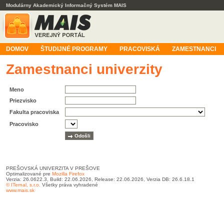
Modulárny Akademický Informačný Systém MAIS
DOMOV
ŠTUDIJNÉ PROGRAMY
PRACOVISKÁ
ZAMESTNANCI
Zamestnanci univerzity
Meno
Priezvisko
Fakulta pracoviska
Pracovisko
PREŠOVSKÁ UNIVERZITA V PREŠOVE
Optimalizované pre
Mozilla Firefox
Verzia: 26.0622.3, Build: 22.06.2026, Release: 22.06.2026, Verzia DB: 26.6.18.1
© ITernal, s.r.o.
Všetky práva vyhradené
www.mais.sk