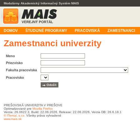
Modulárny Akademický Informačný Systém MAIS
DOMOV
ŠTUDIJNÉ PROGRAMY
PRACOVISKÁ
ZAMESTNANCI
Zamestnanci univerzity
Meno
Priezvisko
Fakulta pracoviska
Pracovisko
PREŠOVSKÁ UNIVERZITA V PREŠOVE
Optimalizované pre
Mozilla Firefox
Verzia: 26.0622.3, Build: 22.06.2026, Release: 22.06.2026, Verzia DB: 26.6.18.1
© ITernal, s.r.o.
Všetky práva vyhradené
www.mais.sk