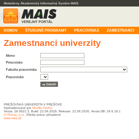
Modulárny Akademický Informačný Systém MAIS
DOMOV
ŠTUDIJNÉ PROGRAMY
PRACOVISKÁ
ZAMESTNANCI
Zamestnanci univerzity
Meno
Priezvisko
Fakulta pracoviska
Pracovisko
PREŠOVSKÁ UNIVERZITA V PREŠOVE
Optimalizované pre
Mozilla Firefox
Verzia: 26.0622.3, Build: 22.06.2026, Release: 22.06.2026, Verzia DB: 26.6.18.1
© ITernal, s.r.o.
Všetky práva vyhradené
www.mais.sk