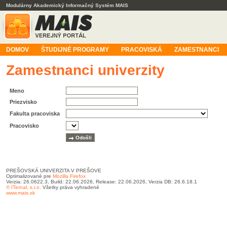
Modulárny Akademický Informačný Systém MAIS
DOMOV
ŠTUDIJNÉ PROGRAMY
PRACOVISKÁ
ZAMESTNANCI
Zamestnanci univerzity
Meno
Priezvisko
Fakulta pracoviska
Pracovisko
PREŠOVSKÁ UNIVERZITA V PREŠOVE
Optimalizované pre
Mozilla Firefox
Verzia: 26.0622.3, Build: 22.06.2026, Release: 22.06.2026, Verzia DB: 26.6.18.1
© ITernal, s.r.o.
Všetky práva vyhradené
www.mais.sk