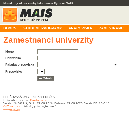
Modulárny Akademický Informačný Systém MAIS
DOMOV
ŠTUDIJNÉ PROGRAMY
PRACOVISKÁ
ZAMESTNANCI
Zamestnanci univerzity
Meno
Priezvisko
Fakulta pracoviska
Pracovisko
PREŠOVSKÁ UNIVERZITA V PREŠOVE
Optimalizované pre
Mozilla Firefox
Verzia: 26.0622.3, Build: 22.06.2026, Release: 22.06.2026, Verzia DB: 26.6.18.1
© ITernal, s.r.o.
Všetky práva vyhradené
www.mais.sk