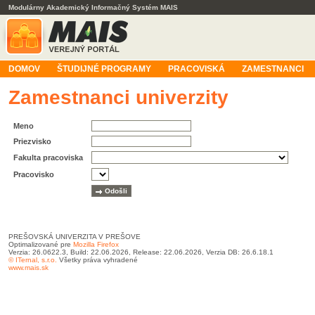
Modulárny Akademický Informačný Systém MAIS
DOMOV
ŠTUDIJNÉ PROGRAMY
PRACOVISKÁ
ZAMESTNANCI
Zamestnanci univerzity
Meno
Priezvisko
Fakulta pracoviska
Pracovisko
PREŠOVSKÁ UNIVERZITA V PREŠOVE
Optimalizované pre
Mozilla Firefox
Verzia: 26.0622.3, Build: 22.06.2026, Release: 22.06.2026, Verzia DB: 26.6.18.1
© ITernal, s.r.o.
Všetky práva vyhradené
www.mais.sk