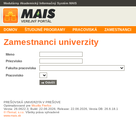
Modulárny Akademický Informačný Systém MAIS
DOMOV
ŠTUDIJNÉ PROGRAMY
PRACOVISKÁ
ZAMESTNANCI
Zamestnanci univerzity
Meno
Priezvisko
Fakulta pracoviska
Pracovisko
PREŠOVSKÁ UNIVERZITA V PREŠOVE
Optimalizované pre
Mozilla Firefox
Verzia: 26.0622.3, Build: 22.06.2026, Release: 22.06.2026, Verzia DB: 26.6.18.1
© ITernal, s.r.o.
Všetky práva vyhradené
www.mais.sk