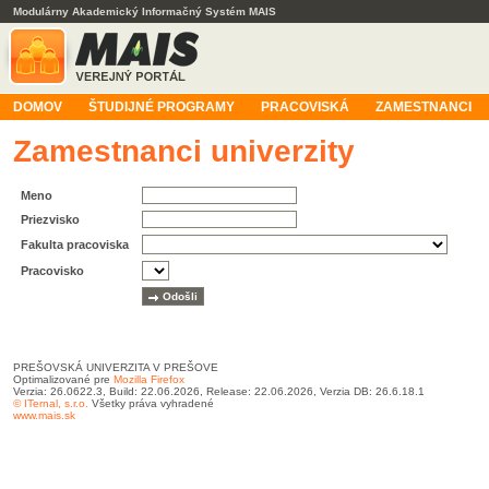
Modulárny Akademický Informačný Systém MAIS
DOMOV
ŠTUDIJNÉ PROGRAMY
PRACOVISKÁ
ZAMESTNANCI
Zamestnanci univerzity
Meno
Priezvisko
Fakulta pracoviska
Pracovisko
PREŠOVSKÁ UNIVERZITA V PREŠOVE
Optimalizované pre
Mozilla Firefox
Verzia: 26.0622.3, Build: 22.06.2026, Release: 22.06.2026, Verzia DB: 26.6.18.1
© ITernal, s.r.o.
Všetky práva vyhradené
www.mais.sk