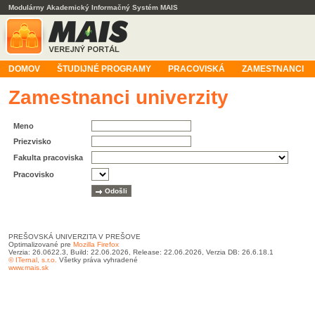
Modulárny Akademický Informačný Systém MAIS
DOMOV
ŠTUDIJNÉ PROGRAMY
PRACOVISKÁ
ZAMESTNANCI
Zamestnanci univerzity
Meno
Priezvisko
Fakulta pracoviska
Pracovisko
PREŠOVSKÁ UNIVERZITA V PREŠOVE
Optimalizované pre
Mozilla Firefox
Verzia: 26.0622.3, Build: 22.06.2026, Release: 22.06.2026, Verzia DB: 26.6.18.1
© ITernal, s.r.o.
Všetky práva vyhradené
www.mais.sk