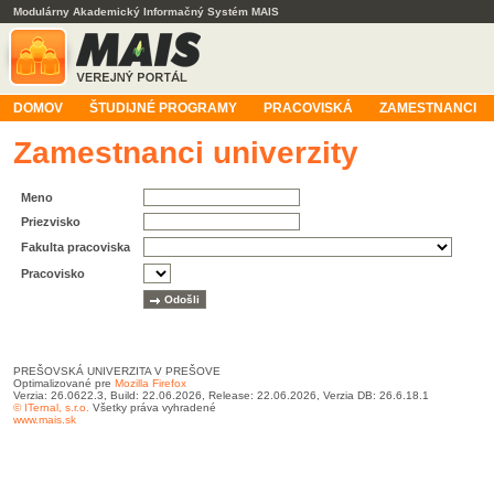
Modulárny Akademický Informačný Systém MAIS
DOMOV
ŠTUDIJNÉ PROGRAMY
PRACOVISKÁ
ZAMESTNANCI
Zamestnanci univerzity
Meno
Priezvisko
Fakulta pracoviska
Pracovisko
PREŠOVSKÁ UNIVERZITA V PREŠOVE
Optimalizované pre
Mozilla Firefox
Verzia: 26.0622.3, Build: 22.06.2026, Release: 22.06.2026, Verzia DB: 26.6.18.1
© ITernal, s.r.o.
Všetky práva vyhradené
www.mais.sk