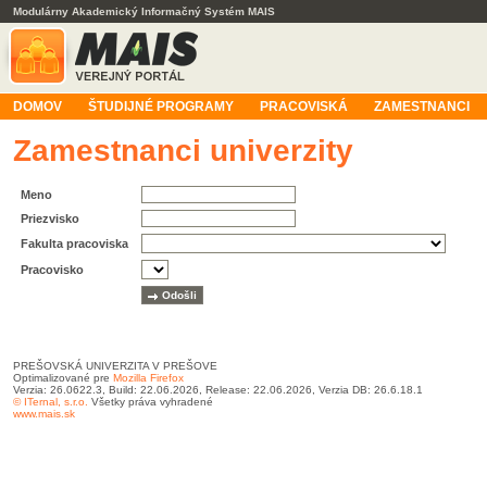
Modulárny Akademický Informačný Systém MAIS
DOMOV
ŠTUDIJNÉ PROGRAMY
PRACOVISKÁ
ZAMESTNANCI
Zamestnanci univerzity
Meno
Priezvisko
Fakulta pracoviska
Pracovisko
PREŠOVSKÁ UNIVERZITA V PREŠOVE
Optimalizované pre
Mozilla Firefox
Verzia: 26.0622.3, Build: 22.06.2026, Release: 22.06.2026, Verzia DB: 26.6.18.1
© ITernal, s.r.o.
Všetky práva vyhradené
www.mais.sk