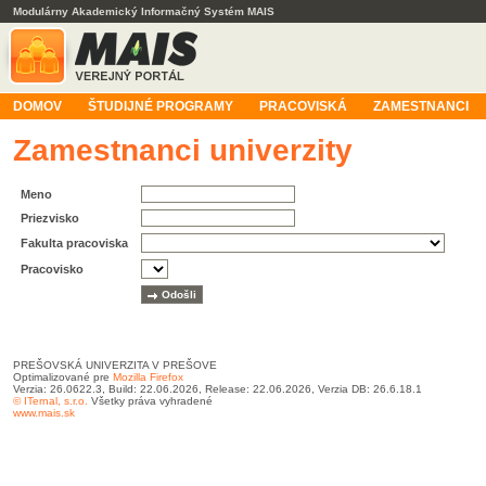
Modulárny Akademický Informačný Systém MAIS
DOMOV
ŠTUDIJNÉ PROGRAMY
PRACOVISKÁ
ZAMESTNANCI
Zamestnanci univerzity
Meno
Priezvisko
Fakulta pracoviska
Pracovisko
PREŠOVSKÁ UNIVERZITA V PREŠOVE
Optimalizované pre
Mozilla Firefox
Verzia: 26.0622.3, Build: 22.06.2026, Release: 22.06.2026, Verzia DB: 26.6.18.1
© ITernal, s.r.o.
Všetky práva vyhradené
www.mais.sk