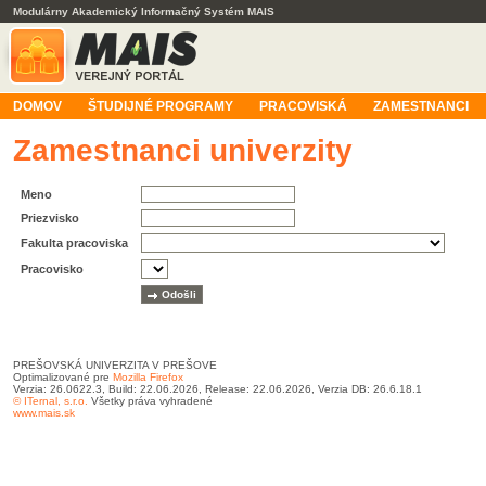
Modulárny Akademický Informačný Systém MAIS
DOMOV
ŠTUDIJNÉ PROGRAMY
PRACOVISKÁ
ZAMESTNANCI
Zamestnanci univerzity
Meno
Priezvisko
Fakulta pracoviska
Pracovisko
PREŠOVSKÁ UNIVERZITA V PREŠOVE
Optimalizované pre
Mozilla Firefox
Verzia: 26.0622.3, Build: 22.06.2026, Release: 22.06.2026, Verzia DB: 26.6.18.1
© ITernal, s.r.o.
Všetky práva vyhradené
www.mais.sk