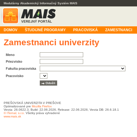
Modulárny Akademický Informačný Systém MAIS
DOMOV
ŠTUDIJNÉ PROGRAMY
PRACOVISKÁ
ZAMESTNANCI
Zamestnanci univerzity
Meno
Priezvisko
Fakulta pracoviska
Pracovisko
PREŠOVSKÁ UNIVERZITA V PREŠOVE
Optimalizované pre
Mozilla Firefox
Verzia: 26.0622.3, Build: 22.06.2026, Release: 22.06.2026, Verzia DB: 26.6.18.1
© ITernal, s.r.o.
Všetky práva vyhradené
www.mais.sk