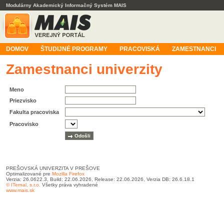
Modulárny Akademický Informačný Systém MAIS
DOMOV
ŠTUDIJNÉ PROGRAMY
PRACOVISKÁ
ZAMESTNANCI
Zamestnanci univerzity
Meno
Priezvisko
Fakulta pracoviska
Pracovisko
PREŠOVSKÁ UNIVERZITA V PREŠOVE
Optimalizované pre
Mozilla Firefox
Verzia: 26.0622.3, Build: 22.06.2026, Release: 22.06.2026, Verzia DB: 26.6.18.1
© ITernal, s.r.o.
Všetky práva vyhradené
www.mais.sk