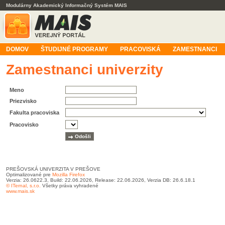
Modulárny Akademický Informačný Systém MAIS
DOMOV
ŠTUDIJNÉ PROGRAMY
PRACOVISKÁ
ZAMESTNANCI
Zamestnanci univerzity
Meno
Priezvisko
Fakulta pracoviska
Pracovisko
PREŠOVSKÁ UNIVERZITA V PREŠOVE
Optimalizované pre
Mozilla Firefox
Verzia: 26.0622.3, Build: 22.06.2026, Release: 22.06.2026, Verzia DB: 26.6.18.1
© ITernal, s.r.o.
Všetky práva vyhradené
www.mais.sk