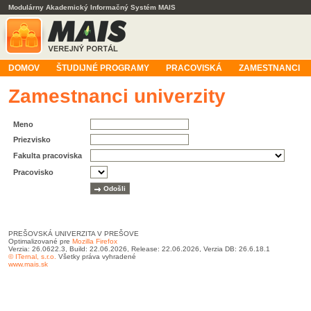
Modulárny Akademický Informačný Systém MAIS
DOMOV
ŠTUDIJNÉ PROGRAMY
PRACOVISKÁ
ZAMESTNANCI
Zamestnanci univerzity
Meno
Priezvisko
Fakulta pracoviska
Pracovisko
PREŠOVSKÁ UNIVERZITA V PREŠOVE
Optimalizované pre
Mozilla Firefox
Verzia: 26.0622.3, Build: 22.06.2026, Release: 22.06.2026, Verzia DB: 26.6.18.1
© ITernal, s.r.o.
Všetky práva vyhradené
www.mais.sk