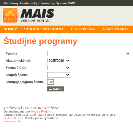
Modulárny Akademický Informačný Systém MAIS
DOMOV
ŠTUDIJNÉ PROGRAMY
PRACOVISKÁ
ZAMESTNANCI
Študijné programy
Fakulta
Akademický rok
Forma štúdia
Stupeň štúdia
Študijný program štúdia
PREŠOVSKÁ UNIVERZITA V PREŠOVE
Optimalizované pre
Mozilla Firefox
Verzia: 26.0622.3, Build: 22.06.2026, Release: 22.06.2026, Verzia DB: 26.6.18.1
© ITernal, s.r.o.
Všetky práva vyhradené
www.mais.sk