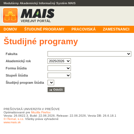
Modulárny Akademický Informačný Systém MAIS
DOMOV
ŠTUDIJNÉ PROGRAMY
PRACOVISKÁ
ZAMESTNANCI
Študijné programy
Fakulta
Akademický rok
Forma štúdia
Stupeň štúdia
Študijný program štúdia
PREŠOVSKÁ UNIVERZITA V PREŠOVE
Optimalizované pre
Mozilla Firefox
Verzia: 26.0622.3, Build: 22.06.2026, Release: 22.06.2026, Verzia DB: 26.6.18.1
© ITernal, s.r.o.
Všetky práva vyhradené
www.mais.sk