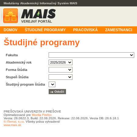
Modulárny Akademický Informačný Systém MAIS
DOMOV
ŠTUDIJNÉ PROGRAMY
PRACOVISKÁ
ZAMESTNANCI
Študijné programy
Fakulta
Akademický rok
Forma štúdia
Stupeň štúdia
Študijný program štúdia
PREŠOVSKÁ UNIVERZITA V PREŠOVE
Optimalizované pre
Mozilla Firefox
Verzia: 26.0622.3, Build: 22.06.2026, Release: 22.06.2026, Verzia DB: 26.6.18.1
© ITernal, s.r.o.
Všetky práva vyhradené
www.mais.sk