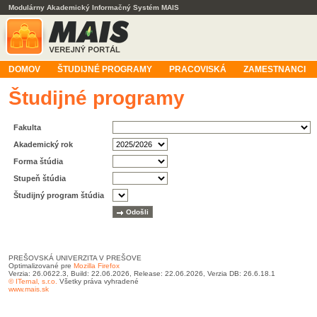
Modulárny Akademický Informačný Systém MAIS
DOMOV
ŠTUDIJNÉ PROGRAMY
PRACOVISKÁ
ZAMESTNANCI
Študijné programy
Fakulta
Akademický rok
Forma štúdia
Stupeň štúdia
Študijný program štúdia
PREŠOVSKÁ UNIVERZITA V PREŠOVE
Optimalizované pre
Mozilla Firefox
Verzia: 26.0622.3, Build: 22.06.2026, Release: 22.06.2026, Verzia DB: 26.6.18.1
© ITernal, s.r.o.
Všetky práva vyhradené
www.mais.sk