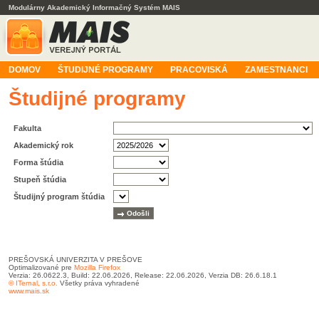
Modulárny Akademický Informačný Systém MAIS
DOMOV
ŠTUDIJNÉ PROGRAMY
PRACOVISKÁ
ZAMESTNANCI
Študijné programy
Fakulta
Akademický rok
Forma štúdia
Stupeň štúdia
Študijný program štúdia
PREŠOVSKÁ UNIVERZITA V PREŠOVE
Optimalizované pre
Mozilla Firefox
Verzia: 26.0622.3, Build: 22.06.2026, Release: 22.06.2026, Verzia DB: 26.6.18.1
© ITernal, s.r.o.
Všetky práva vyhradené
www.mais.sk