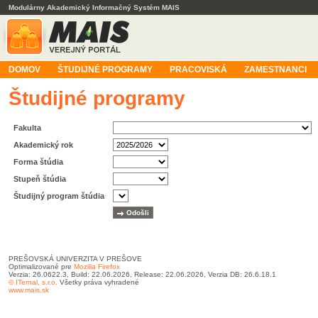
Modulárny Akademický Informačný Systém MAIS
DOMOV
ŠTUDIJNÉ PROGRAMY
PRACOVISKÁ
ZAMESTNANCI
Študijné programy
Fakulta
Akademický rok
Forma štúdia
Stupeň štúdia
Študijný program štúdia
PREŠOVSKÁ UNIVERZITA V PREŠOVE
Optimalizované pre
Mozilla Firefox
Verzia: 26.0622.3, Build: 22.06.2026, Release: 22.06.2026, Verzia DB: 26.6.18.1
© ITernal, s.r.o.
Všetky práva vyhradené
www.mais.sk