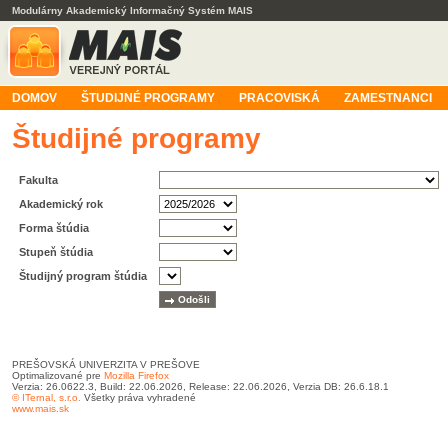
Modulárny Akademický Informačný Systém MAIS
DOMOV
ŠTUDIJNÉ PROGRAMY
PRACOVISKÁ
ZAMESTNANCI
Študijné programy
Fakulta
Akademický rok
Forma štúdia
Stupeň štúdia
Študijný program štúdia
PREŠOVSKÁ UNIVERZITA V PREŠOVE
Optimalizované pre
Mozilla Firefox
Verzia: 26.0622.3, Build: 22.06.2026, Release: 22.06.2026, Verzia DB: 26.6.18.1
© ITernal, s.r.o.
Všetky práva vyhradené
www.mais.sk