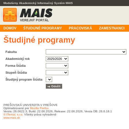
Modulárny Akademický Informačný Systém MAIS
DOMOV
ŠTUDIJNÉ PROGRAMY
PRACOVISKÁ
ZAMESTNANCI
Študijné programy
Fakulta
Akademický rok
Forma štúdia
Stupeň štúdia
Študijný program štúdia
PREŠOVSKÁ UNIVERZITA V PREŠOVE
Optimalizované pre
Mozilla Firefox
Verzia: 26.0622.3, Build: 22.06.2026, Release: 22.06.2026, Verzia DB: 26.6.18.1
© ITernal, s.r.o.
Všetky práva vyhradené
www.mais.sk