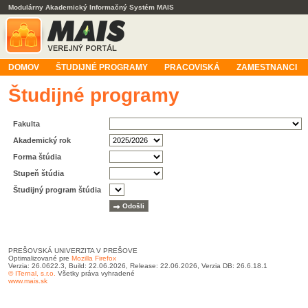
Modulárny Akademický Informačný Systém MAIS
DOMOV
ŠTUDIJNÉ PROGRAMY
PRACOVISKÁ
ZAMESTNANCI
Študijné programy
Fakulta
Akademický rok
Forma štúdia
Stupeň štúdia
Študijný program štúdia
PREŠOVSKÁ UNIVERZITA V PREŠOVE
Optimalizované pre
Mozilla Firefox
Verzia: 26.0622.3, Build: 22.06.2026, Release: 22.06.2026, Verzia DB: 26.6.18.1
© ITernal, s.r.o.
Všetky práva vyhradené
www.mais.sk