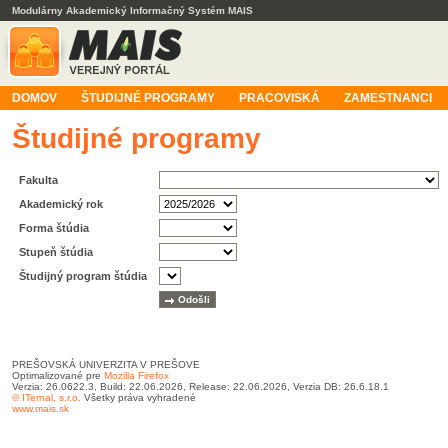
Modulárny Akademický Informačný Systém MAIS
DOMOV
ŠTUDIJNÉ PROGRAMY
PRACOVISKÁ
ZAMESTNANCI
Študijné programy
Fakulta
Akademický rok
Forma štúdia
Stupeň štúdia
Študijný program štúdia
PREŠOVSKÁ UNIVERZITA V PREŠOVE
Optimalizované pre
Mozilla Firefox
Verzia: 26.0622.3, Build: 22.06.2026, Release: 22.06.2026, Verzia DB: 26.6.18.1
© ITernal, s.r.o.
Všetky práva vyhradené
www.mais.sk