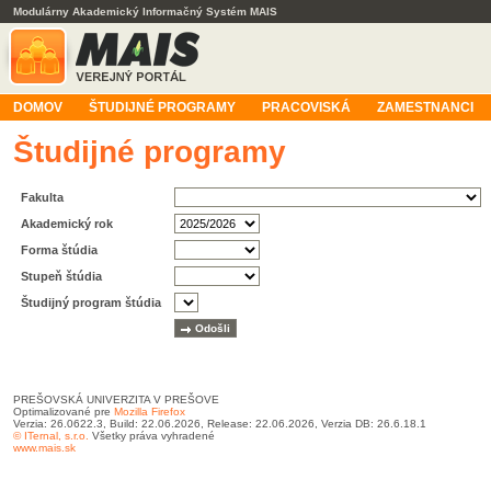
Modulárny Akademický Informačný Systém MAIS
DOMOV
ŠTUDIJNÉ PROGRAMY
PRACOVISKÁ
ZAMESTNANCI
Študijné programy
Fakulta
Akademický rok
Forma štúdia
Stupeň štúdia
Študijný program štúdia
PREŠOVSKÁ UNIVERZITA V PREŠOVE
Optimalizované pre
Mozilla Firefox
Verzia: 26.0622.3, Build: 22.06.2026, Release: 22.06.2026, Verzia DB: 26.6.18.1
© ITernal, s.r.o.
Všetky práva vyhradené
www.mais.sk