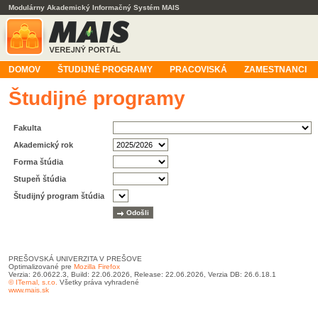
Modulárny Akademický Informačný Systém MAIS
DOMOV
ŠTUDIJNÉ PROGRAMY
PRACOVISKÁ
ZAMESTNANCI
Študijné programy
Fakulta
Akademický rok
Forma štúdia
Stupeň štúdia
Študijný program štúdia
PREŠOVSKÁ UNIVERZITA V PREŠOVE
Optimalizované pre
Mozilla Firefox
Verzia: 26.0622.3, Build: 22.06.2026, Release: 22.06.2026, Verzia DB: 26.6.18.1
© ITernal, s.r.o.
Všetky práva vyhradené
www.mais.sk