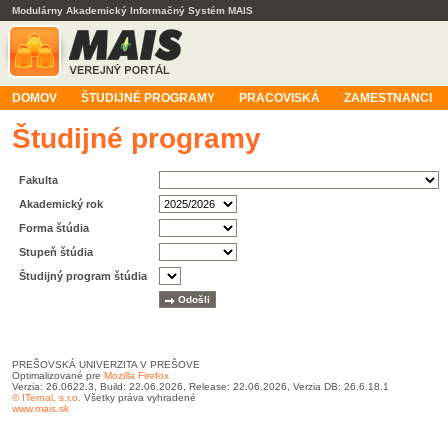
Modulárny Akademický Informačný Systém MAIS
DOMOV
ŠTUDIJNÉ PROGRAMY
PRACOVISKÁ
ZAMESTNANCI
Študijné programy
Fakulta
Akademický rok
Forma štúdia
Stupeň štúdia
Študijný program štúdia
PREŠOVSKÁ UNIVERZITA V PREŠOVE
Optimalizované pre
Mozilla Firefox
Verzia: 26.0622.3, Build: 22.06.2026, Release: 22.06.2026, Verzia DB: 26.6.18.1
© ITernal, s.r.o.
Všetky práva vyhradené
www.mais.sk