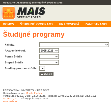
Modulárny Akademický Informačný Systém MAIS
DOMOV
ŠTUDIJNÉ PROGRAMY
PRACOVISKÁ
ZAMESTNANCI
Študijné programy
Fakulta
Akademický rok
Forma štúdia
Stupeň štúdia
Študijný program štúdia
PREŠOVSKÁ UNIVERZITA V PREŠOVE
Optimalizované pre
Mozilla Firefox
Verzia: 26.0622.3, Build: 22.06.2026, Release: 22.06.2026, Verzia DB: 26.6.18.1
© ITernal, s.r.o.
Všetky práva vyhradené
www.mais.sk