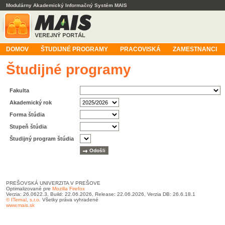
Modulárny Akademický Informačný Systém MAIS
DOMOV
ŠTUDIJNÉ PROGRAMY
PRACOVISKÁ
ZAMESTNANCI
Študijné programy
Fakulta
Akademický rok
Forma štúdia
Stupeň štúdia
Študijný program štúdia
PREŠOVSKÁ UNIVERZITA V PREŠOVE
Optimalizované pre
Mozilla Firefox
Verzia: 26.0622.3, Build: 22.06.2026, Release: 22.06.2026, Verzia DB: 26.6.18.1
© ITernal, s.r.o.
Všetky práva vyhradené
www.mais.sk