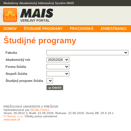
Modulárny Akademický Informačný Systém MAIS
DOMOV
ŠTUDIJNÉ PROGRAMY
PRACOVISKÁ
ZAMESTNANCI
Študijné programy
Fakulta
Akademický rok
Forma štúdia
Stupeň štúdia
Študijný program štúdia
PREŠOVSKÁ UNIVERZITA V PREŠOVE
Optimalizované pre
Mozilla Firefox
Verzia: 26.0622.3, Build: 22.06.2026, Release: 22.06.2026, Verzia DB: 26.6.18.1
© ITernal, s.r.o.
Všetky práva vyhradené
www.mais.sk