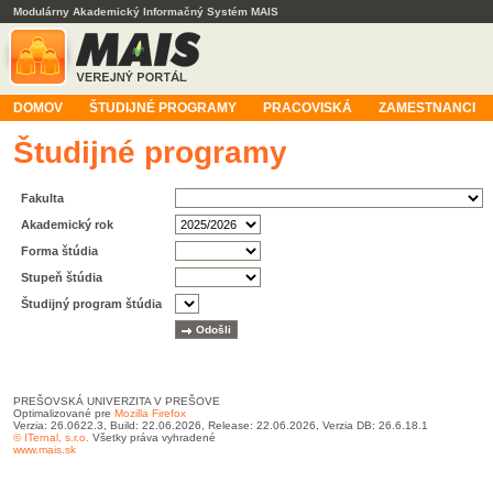
Modulárny Akademický Informačný Systém MAIS
DOMOV
ŠTUDIJNÉ PROGRAMY
PRACOVISKÁ
ZAMESTNANCI
Študijné programy
Fakulta
Akademický rok
Forma štúdia
Stupeň štúdia
Študijný program štúdia
PREŠOVSKÁ UNIVERZITA V PREŠOVE
Optimalizované pre
Mozilla Firefox
Verzia: 26.0622.3, Build: 22.06.2026, Release: 22.06.2026, Verzia DB: 26.6.18.1
© ITernal, s.r.o.
Všetky práva vyhradené
www.mais.sk