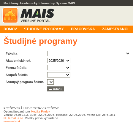
Modulárny Akademický Informačný Systém MAIS
DOMOV
ŠTUDIJNÉ PROGRAMY
PRACOVISKÁ
ZAMESTNANCI
Študijné programy
Fakulta
Akademický rok
Forma štúdia
Stupeň štúdia
Študijný program štúdia
PREŠOVSKÁ UNIVERZITA V PREŠOVE
Optimalizované pre
Mozilla Firefox
Verzia: 26.0622.3, Build: 22.06.2026, Release: 22.06.2026, Verzia DB: 26.6.18.1
© ITernal, s.r.o.
Všetky práva vyhradené
www.mais.sk