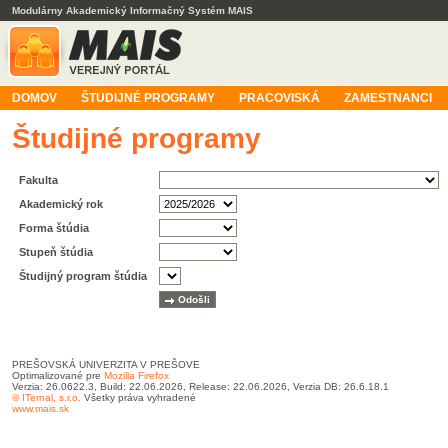
Modulárny Akademický Informačný Systém MAIS
DOMOV
ŠTUDIJNÉ PROGRAMY
PRACOVISKÁ
ZAMESTNANCI
Študijné programy
Fakulta
Akademický rok
Forma štúdia
Stupeň štúdia
Študijný program štúdia
PREŠOVSKÁ UNIVERZITA V PREŠOVE
Optimalizované pre
Mozilla Firefox
Verzia: 26.0622.3, Build: 22.06.2026, Release: 22.06.2026, Verzia DB: 26.6.18.1
© ITernal, s.r.o.
Všetky práva vyhradené
www.mais.sk