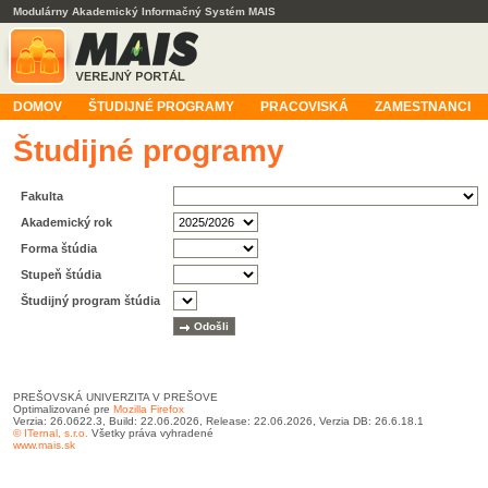
Modulárny Akademický Informačný Systém MAIS
DOMOV
ŠTUDIJNÉ PROGRAMY
PRACOVISKÁ
ZAMESTNANCI
Študijné programy
Fakulta
Akademický rok
Forma štúdia
Stupeň štúdia
Študijný program štúdia
PREŠOVSKÁ UNIVERZITA V PREŠOVE
Optimalizované pre
Mozilla Firefox
Verzia: 26.0622.3, Build: 22.06.2026, Release: 22.06.2026, Verzia DB: 26.6.18.1
© ITernal, s.r.o.
Všetky práva vyhradené
www.mais.sk